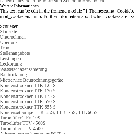
Datenschutzerklärung
Impressum
Weitere Informationen
Weitere Informationen
This text can be edit in the frontend module "1 Themesetting: Cookiebar
mod_cookiebar.html5. Further information about which cookies are used
Schließen
Startseite
Unternehmen
Über uns
Team
Stellenangebote
Leistungen
Leckortung
Wasserschadensanierung
Bautrocknung
Mietservice Bautrocknungsgeräte
Kondenstrockner TTK 125 S
Kondenstrockner TTK 170 S
Kondenstrockner TTK 175 S
Kondenstrockner TTK 650 S
Kondenstrockner TTK 655 S
Kondensatpumpe TTK125S, TTK175S, TTK665S
Turbolüfter TFV 10S
Turbolüfter TTV 4500S
Turbolüfter TTV 4500
Adsorptionstrockner unter 50l/Tag