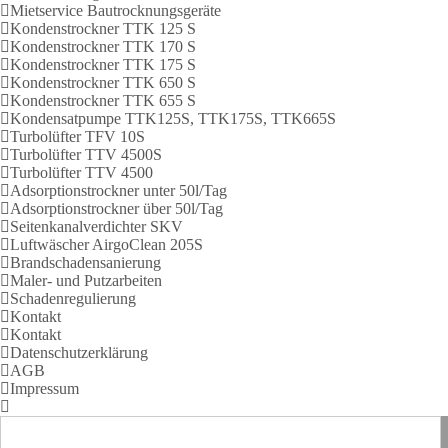
Mietservice Bautrocknungsgeräte
Kondenstrockner TTK 125 S
Kondenstrockner TTK 170 S
Kondenstrockner TTK 175 S
Kondenstrockner TTK 650 S
Kondenstrockner TTK 655 S
Kondensatpumpe TTK125S, TTK175S, TTK665S
Turbolüfter TFV 10S
Turbolüfter TTV 4500S
Turbolüfter TTV 4500
Adsorptionstrockner unter 50l/Tag
Adsorptionstrockner über 50l/Tag
Seitenkanalverdichter SKV
Luftwäscher AirgoClean 205S
Brandschadensanierung
Maler- und Putzarbeiten
Schadenregulierung
Kontakt
Kontakt
Datenschutzerklärung
AGB
Impressum