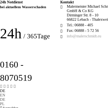
24h Notdienst
Kontakt
Malermeister Michael Sch
bei aktuellem Wasserschaden
GmbH & Co KG
Dirminger Str. 8 - 10
66822 Lebach - Thalexwei
Tel.: 06888 - 405
24h
Fax: 06888 - 5 72 56
/ 365Tage
info@malerschmidt.eu
0160 -
8070519
DE
EN
DE
PL