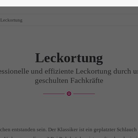
Leckortung
Leckortung
essionelle und effiziente Leckortung durch u
geschulten Fachkräfte
en entstanden sein. Der Klassiker ist ein geplatzter Schlauch 