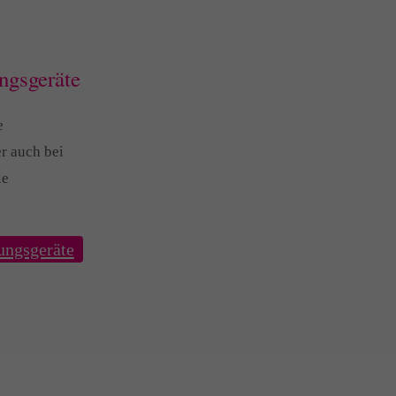
ngsgeräte
e
r auch bei
le
ungsgeräte