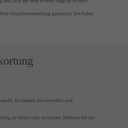
ig das Leck mit dem bloßen Auge zu sichten.
reie Ursachenermittlung garantiert. Ein hohes
kortung
ionelle Techniken zur schnellen und
giebig zu lüften oder zu heizen. Nehmen Sie die