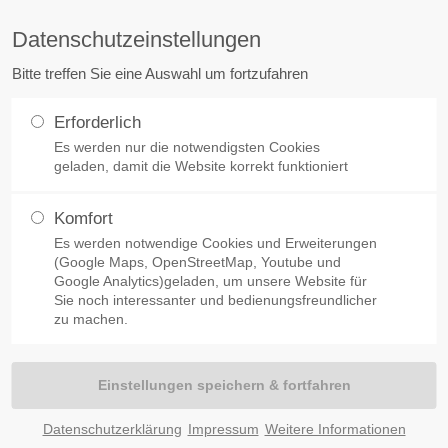
schmidt.eu
Datenschutzeinstellungen
takt
Über uns
Bitte treffen Sie eine Auswahl um fortzufahren
Startseite
Unternehmen
Leistung
ermeister Michael Schmidt
Malermeister Michael Schmidt 
Erforderlich
bH & Co KG
Team ist Ihr kompetenter Partn
Es werden nur die notwendigsten Cookies
minger Str. 8 - 10
Dienstleister rund um die The
geladen, damit die Website korrekt funktioniert
22 Lebach - Thalexweiler
Wasserschadensanierung,
Brandschadensanierung, Lecko
.: 06888 - 405
Komfort
Bautrocknung, Vermietung von
Es werden notwendige Cookies und Erweiterungen
: 06888 - 5 72 56
Bautrocknungsgeräten, sowie 
(Google Maps, OpenStreetMap, Youtube und
o@malerschmidt.eu
Google Analytics)geladen, um unsere Website für
Fassaden- und Wohnraumgestal
Sie noch interessanter und bedienungsfreundlicher
Leckageortung bei ein
Saarland und angrenzendes Rhe
zu machen.
Pfalz.
Datenschutzerklärung
Impressum
Weitere Informationen