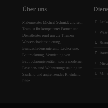
Über uns
Diens
Leck
Malermeister Michael Schmidt und sein
Team ist Ihr kompetenter Partner und
Wass
Dienstleister rund um die Themen
Wasserschadensanierung,
Bran
Brandschadensanierung, Leckortung,
Baut
Bautrocknung, Vermietung von
Bautrocknungsgeräten, sowie moderner
Miets
Fassaden- und Wohnraumgestaltung im
Maler
Saarland und angrenzendes Rheinland-
Pfalz.