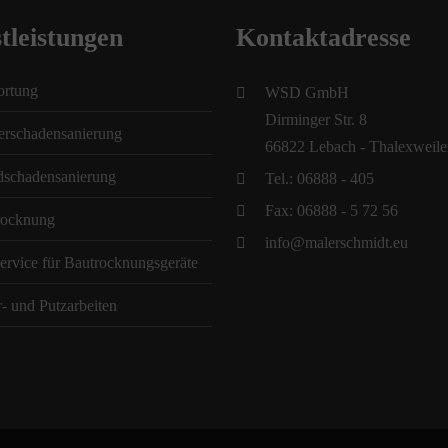
tleistungen
Kontaktadresse
ortung
WSD GmbH
Dirminger Str. 8
erschadensanierung
66822 Lebach - Thalexweile
dschadensanierung
Tel.: 06888 - 405
Fax: 06888 - 5 72 56
rocknung
info@malerschmidt.eu
ervice für Bautrocknungsgeräte
- und Putzarbeiten