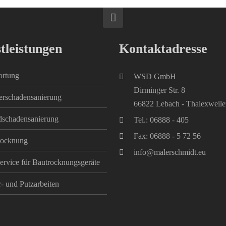
tleistungen
Kontaktadresse
ortung
WSD GmbH
Dirminger Str. 8
erschadensanierung
66822 Lebach - Thalexweile
dschadensanierung
Tel.: 06888 - 405
Fax: 06888 - 5 72 56
rocknung
info@malerschmidt.eu
ervice für Bautrocknungsgeräte
- und Putzarbeiten