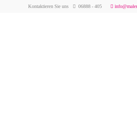
Kontaktieren Sie uns
06888 - 405
info@maler
24h Notdienst
Kon
bei aktuellem Wasserschaden
Mal
Gm
Dir
668
24h
Tel
/ 365Tage
Fax
inf
Seitenkanalv
0160 - 8070519