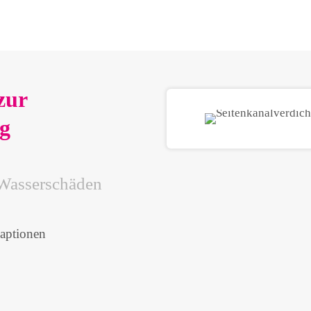
zur
g
 Wasserschäden
daptionen